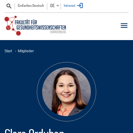
DE
Einfaches Deutsch
Intranet
Start
-
Mitglieder
Clara Orduhan